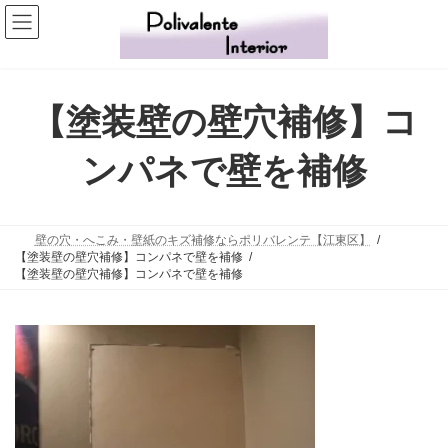
コ
ナ
ン
ビ
テ
ゲ
ン
ー
ツ
シ
【塗装壁の壁穴補修】コ
へ
ョ
ス
ン
ンパネで壁を補修
キ
に
ッ
移
プ
動
壁の穴・へこみ・壁紙のキズ補修ならポリバレンテ【江東区】
【塗装壁の壁穴補修】コンパネで壁を補修
【塗装壁の壁穴補修】コンパネで壁を補修