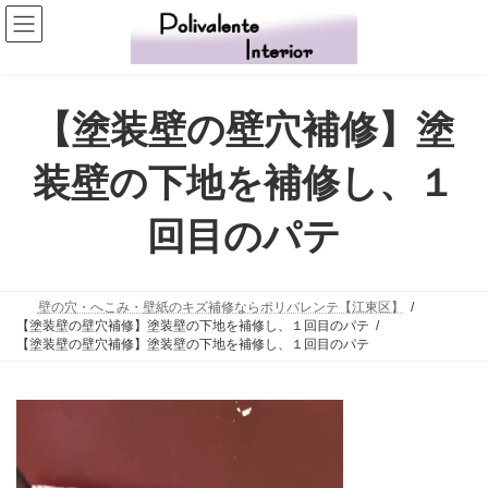
コ
ナ
ン
ビ
テ
ゲ
ン
ー
ツ
シ
【塗装壁の壁穴補修】塗
へ
ョ
ス
ン
装壁の下地を補修し、１
キ
に
ッ
移
回目のパテ
プ
動
壁の穴・へこみ・壁紙のキズ補修ならポリバレンテ【江東区】
【塗装壁の壁穴補修】塗装壁の下地を補修し、１回目のパテ
【塗装壁の壁穴補修】塗装壁の下地を補修し、１回目のパテ