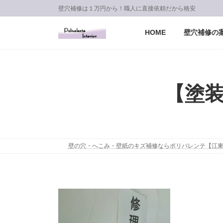
コ
ナ
壁穴補修は１万円から！職人に直接依頼だから格安
ン
ビ
テ
ゲ
HOME
壁穴補修の
ン
ー
ツ
シ
へ
ョ
ス
ン
【塗
キ
に
ッ
移
プ
動
壁の穴・へこみ・壁紙のキズ補修ならポリバレンテ【江