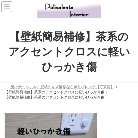
コ
ナ
ン
ビ
テ
ゲ
ン
ー
ツ
シ
【壁紙簡易補修】茶系の
へ
ョ
ス
ン
アクセントクロスに軽い
キ
に
ッ
移
ひっかき傷
プ
動
壁の穴・へこみ・壁紙のキズ補修ならポリバレンテ【江東区】
【壁紙簡易補修】茶系のアクセントクロスに軽いひっかき傷
【壁紙簡易補修】茶系のアクセントクロスに軽いひっかき傷