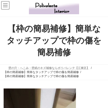
コ
ナ
ン
ビ
テ
ゲ
ン
ー
ツ
シ
【枠の簡易補修】簡単な
へ
ョ
ス
ン
タッチアップで枠の傷を
キ
に
ッ
移
簡易補修
プ
動
壁の穴・へこみ・壁紙のキズ補修ならポリバレンテ【江東区】
【枠の簡易補修】簡単なタッチアップで枠の傷を簡易補修
【枠の簡易補修】簡単なタッチアップで枠の傷を簡易補修